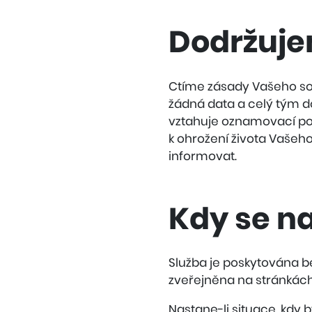
Dodržuje
Ctíme zásady Vašeho so
žádná data a celý tým do
vztahuje oznamovací pov
k ohrožení života Vašeh
informovat.
Kdy se n
Služba je poskytována b
zveřejněna na stránkác
Nastane-li situace, kdy