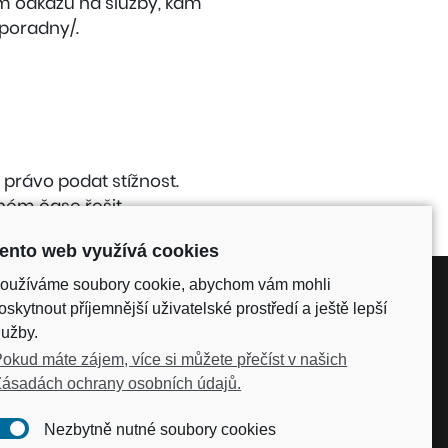
am odkazů na služby, kam
/poradny/.
 právo podat stížnost.
ém čase řešit.
ento web využívá cookies
oužíváme soubory cookie, abychom vám mohli
oskytnout příjemnější uživatelské prostředí a ještě lepší
lužby.
okud máte zájem, více si můžete přečíst v našich
ásadách ochrany osobních údajů.
Nezbytně nutné soubory cookies