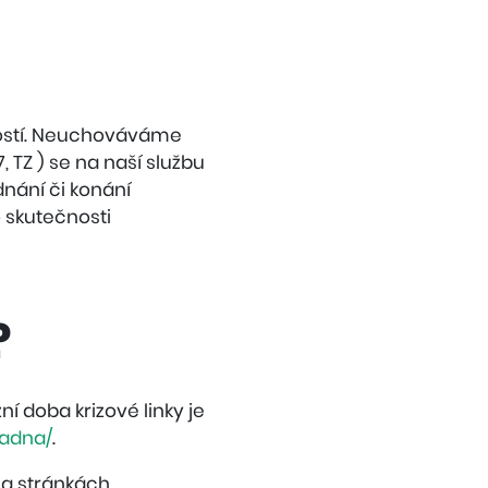
mostí. Neuchováváme
 TZ ) se na naší službu
nání či konání
 skutečnosti
?
 doba krizové linky je
radna/
.
na stránkách