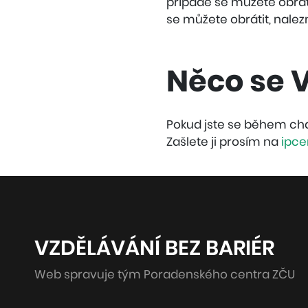
případě se můžete obrát
se můžete obrátit, nale
Něco se 
Pokud jste se během chat
Zašlete ji prosím na
ipce
VZDĚLÁVÁNÍ BEZ BARIÉR
Web spravuje tým Poradenského centra ZČU