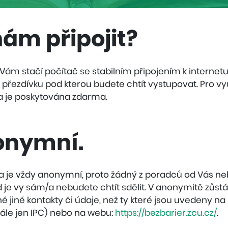
nám připojit?
y Vám stačí počítač se stabilním připojením k internet
přezdívku pod kterou budete chtít vystupovat. Pro vyu
ba je poskytována zdarma.
onymní.
a je vždy anonymní, proto žádný z poradců od Vás n
 je vy sám/a nebudete chtít sdělit. V anonymitě zůst
 jiné kontakty či údaje, než ty které jsou uvedeny n
ále jen IPC) nebo na webu:
https://bezbarier.zcu.cz/
.