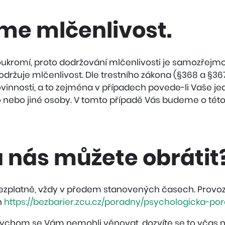
me mlčenlivost.
ukromí, proto dodržování mlčenlivosti je samozřej
držuje mlčenlivost. Dle trestního zákona (§368 a §367,
innosti, a to zejména v případech povede-li Vaše jed
o nebo jiné osoby. V tomto případě Vás budeme o této
a nás můžete obrátit
ezplatně, vždy v předem stanovených časech. Provozní
h
https://bezbarier.zcu.cz/poradny/psychologicka-po
 bychom se Vám nemohli věnovat, dozvíte se to včas 