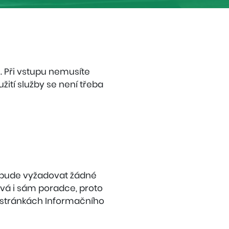
u. Při vstupu nemusíte
žití služby se není třeba
ebude vyžadovat žádné
ává i sám poradce, proto
a stránkách Informačního