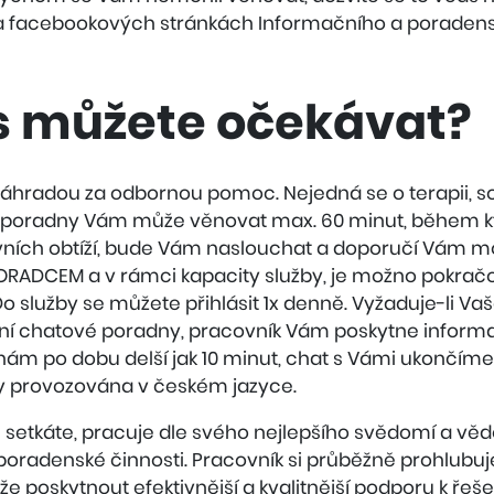
na facebookových stránkách Informačního a poradens
s můžete očekávat?
hradou za odbornou pomoc. Nejedná se o terapii, soc
ník poradny Vám může věnovat max. 60 minut, během
ních obtíží, bude Vám naslouchat a doporučí Vám mo
RADCEM a v rámci kapacity služby, je možno pokračo
o služby se můžete přihlásit 1x denně. Vyžaduje-li Vaš
plní chatové poradny, pracovník Vám poskytne info
nám po dobu delší jak 10 minut, chat s Vámi ukončíme
vždy provozována v českém jazyce.
 setkáte, pracuje dle svého nejlepšího svědomí a věd
poradenské činnosti. Pracovník si průběžně prohlubuj
že poskytnout efektivnější a kvalitnější podporu k řeš