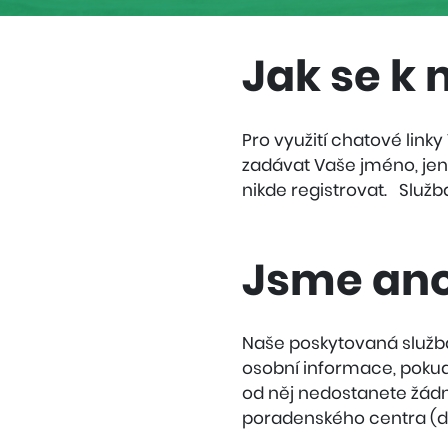
Navigace
uvnitř
Jak se k 
sekce
Pravidla
pro
Pro využití chatové link
návštěvníky
zadávat Vaše jméno, jen 
chatové
nikde registrovat. Služ
poradny
Jsme an
Naše poskytovaná služb
osobní informace, pokud
od něj nedostanete žádné
poradenského centra (d