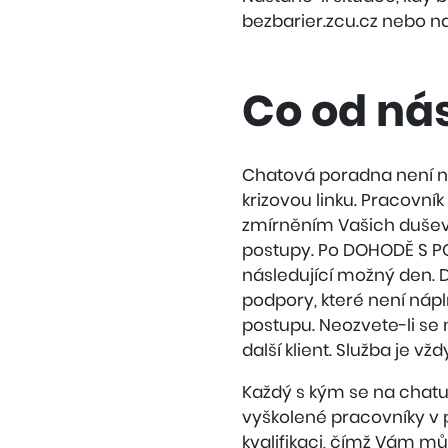
bezbarier.zcu.cz nebo 
Co od ná
Chatová poradna není ná
krizovou linku. Pracov
zmírněním Vašich dušev
postupy. Po DOHODĚ S PO
následující možný den. D
podpory, které není ná
postupu. Neozvete-li se 
další klient. Služba je 
Každý s kým se na chatu
vyškolené pracovníky v 
kvalifikaci, čímž Vám mů