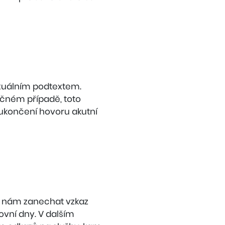
exuálním podtextem.
ačném případě, toto
 ukončení hovoru akutní
e nám zanechat vzkaz
ovní dny. V dalším