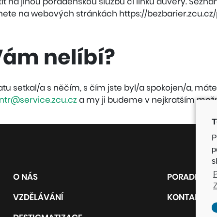
it na jinou poradenskou službu či linku důvěry. Sezn
znete na webových stránkách https://bezbarier.zcu.cz
Vám nelíbí?
u setkal/a s něčím, s čím jste byl/a spokojen/a, máte
ntr@service.zcu.cz
a my ji budeme v nejkratším možn
T
P
p
s
P
O NÁS
PORADNY
Z
VZDĚLÁVÁNÍ
KONTAKT