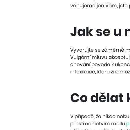
věnujeme jen Vám, jste 
Jak se u 
Vyvarujte se záměrně m
Vulgární mluvu akceptuj
chování povede k ukončen
intoxikace, která znemož
Co dělat 
V případě, že nikdo ne
prostřednictvím mailu
p