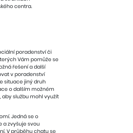
kého centra.
iální poradenství či
 kterých Vám pomůže se
žná řešení a další
vat v poradenství
e situace jiný druh
rmace o dalším možném
, aby službu mohl využít
omí. Jedná se o
e a zvyšuje svou
ení. V průběhu chatu se