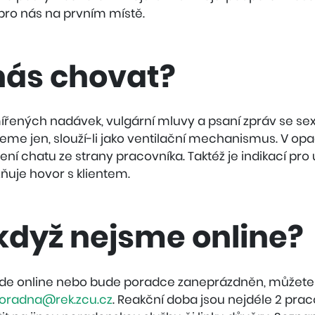
pro nás na prvním místě.
nás chovat?
ířených nadávek, vulgární mluvy a psaní zpráv se s
eme jen, slouží-li jako ventilační mechanismus. V op
í chatu ze strany pracovníka. Taktéž je indikací pro
ňuje hovor s klientem.
když nejsme online?
bude online nebo bude poradce zaneprázdněn, můžet
oradna@rek.zcu.cz
. Reakční doba jsou nejdéle 2 prac