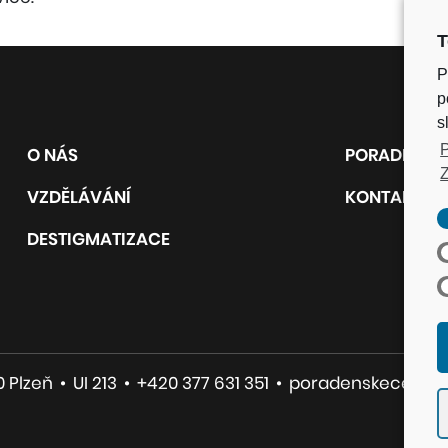
T
P
p
s
P
O NÁS
PORADNY
Z
VZDĚLÁVÁNÍ
KONTAKT
DESTIGMATIZACE
0 Plzeň
•
UI 213
•
+420 377 631 351
•
poradenskecentru