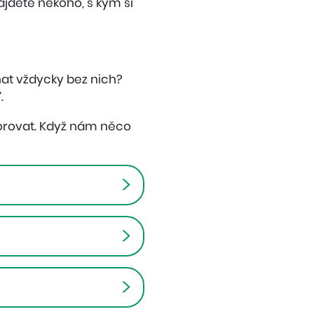
ajděte někoho, s kým si
onat vždycky bez nich?
.
gnorovat. Když nám něco