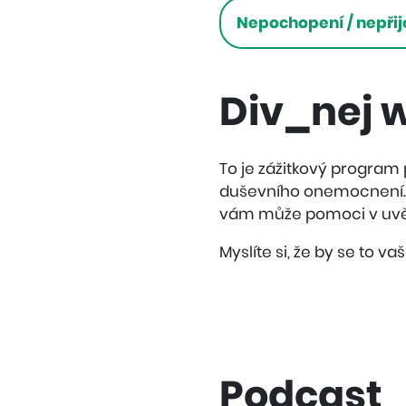
Nepochopení / nepřij
Div_nej 
To je zážitkový program 
duševního onemocnení. 
vám může pomoci v uvěd
Myslíte si, že by se to va
Podcast