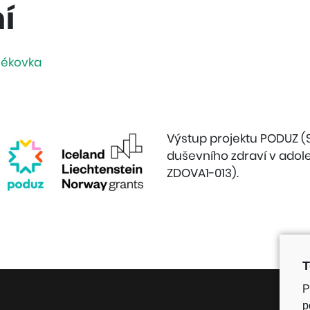
í
lékovka
Výstup projektu PODUZ 
duševního zdraví v adole
ZDOVA1-013).
T
P
p