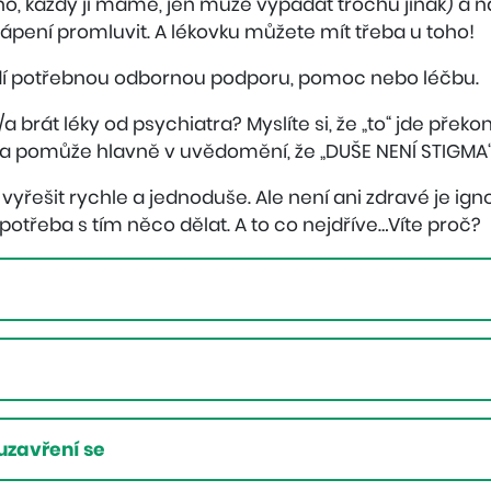
o, každý ji máme, jen může vypadat trochu jinak) a n
rápení promluvit. A lékovku můžete mít třeba u toho!
dí potřebnou odbornou podporu, pomoc nebo léčbu.
a brát léky od psychiatra? Myslíte si, že „to“ jde přek
a pomůže hlavně v uvědomění, že „DUŠE NENÍ STIGMA“
e vyřešit rychle a jednoduše. Ale není ani zdravé je i
je potřeba s tím něco dělat. A to co nejdříve…Víte proč?
 uzavření se