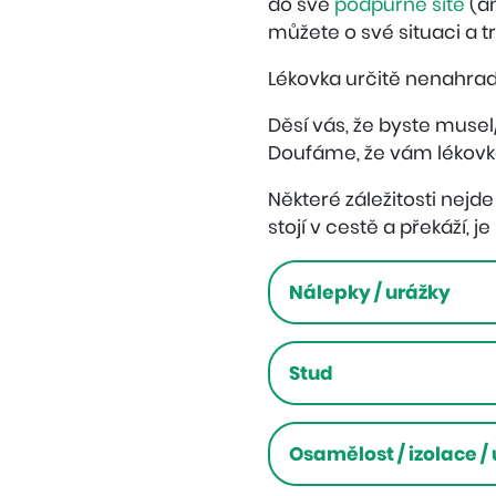
do své
podpůrné sítě
(an
můžete o své situaci a t
Lékovka určitě nenahra
Děsí vás, že byste musel/
Doufáme, že vám lékovk
Některé záležitosti nejd
stojí v cestě a překáží, 
Nálepky
/ urážky
Stud
Osamělost / izolace /