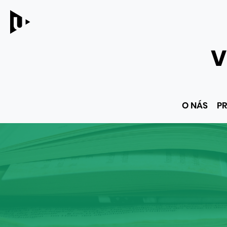
V
Hlavní
O NÁS
PR
menu