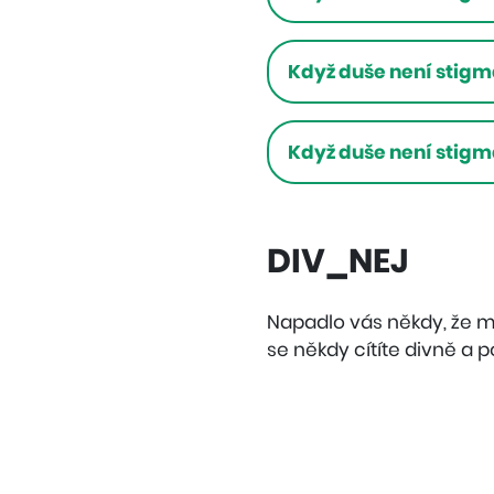
Když duše není stigma 
Když duše není stigm
DIV_NEJ
Napadlo vás někdy, že 
se někdy cítíte divně a p