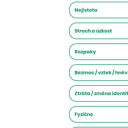
Nejistota
Strach a úzkost
Rozpaky
Bezmoc / vztek / hněv
Ztráta / změna identi
Fyzično