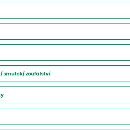
 / smutek/ zoufalství
ty