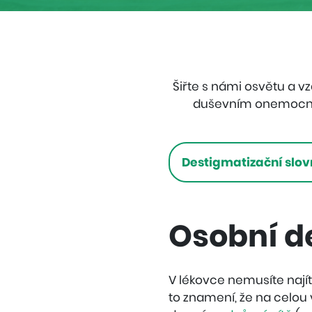
Navigace
uvnitř
sekce
Destigmatizace
Šiřte s námi osvětu a v
duševním onemocněn
Destigmatizační slov
Osobní d
V lékovce nemusíte nají
to znamení, že na celou 