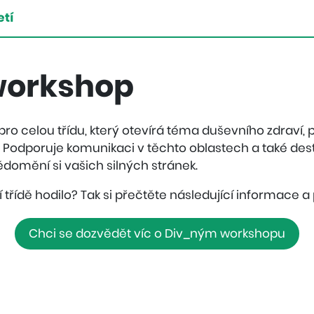
etí
workshop
pro celou třídu, který otevírá téma duševního zdraví, 
Podporuje komunikaci v těchto oblastech a také des
omění si vašich silných stránek.
ší třídě hodilo? Tak si přečtěte následující informace a 
Chci se dozvědět víc o Div_ným workshopu