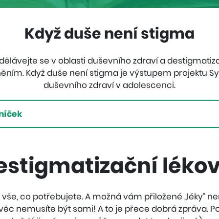
Když duše není stigma
zdělávejte se v oblasti duševního zdraví a destigmatiz
ím. Když duše není stigma je výstupem projektu S
duševního zdraví v adolescenci.
níček
estigmatizační léko
t vše, co potřebujete. A možná vám přiložené „léky“ 
věc nemusíte být sami! A to je přece dobrá zpráva. P