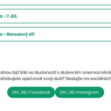
– 7. díl.
a – Bonusový díl
mohou být lidé se zkušeností s duševním onemocnění
otřebujete opečovat svoji duši? Sledujte na sociálních 
DIV_NEJ Facebook
DIV_NEJ Instagram