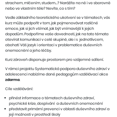
strachem, mlčením, studem…? Narážíte na ně i ve sborovně
nebo ve vlastním těle? Nevíte, co s tím?
Vedle základního teoretického ukotvení se v tématech, vás
kurz může podpořit v tom, jak pojmenovávat rozličné
emoce, jak si jich všímat, jak být vnímavější k jejich
dopadům. Podpoříme vaše dovednosti, jak na tato témata
otevírat komunikaci v celé skupině, ale i s jednotlivcem,
obohatí Váš jazyk i orientaci v problematice duševních
onemocnění a jeho léčby.
Kurz zároveň disponuje prostorem pro vzájemné sdílení.
V rámci projektu Systematická podpora duševního zdraví v
adolescenci nabízíme dané pedagogům vzdělávací akce
zdarma
.
Cíle vzdělávání:
přinést informace o tématech duševního zdraví,
psychické krize, dospívání a duševních onemocnění
představit primární prevenci v oblasti duševního zdraví a
její možnosti v prostředí školy