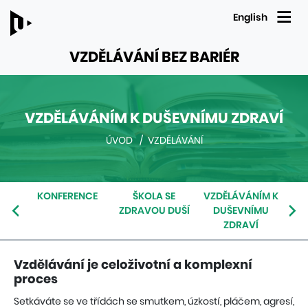
English
VZDĚLÁVÁNÍ BEZ BARIÉR
VZDĚLÁVÁNÍM K DUŠEVNÍMU ZDRAVÍ
BREADCRUMB
ÚVOD
/
VZDĚLÁVÁNÍ
NAVIGATION
-
LINKS
Navigace
NG
KONFERENCE
ŠKOLA SE
VZDĚLÁVÁNÍM K
TO
uvnitř
ZDRAVOU DUŠÍ
DUŠEVNÍMU
PARENT
sekce
ZDRAVÍ
PAGES
VZDĚLÁVÁNÍM
K
DUŠEVNÍMU
Vzdělávání je celoživotní a komplexní
ZDRAVÍ
proces
Setkáváte se ve třídách se smutkem, úzkostí, pláčem, agresí,